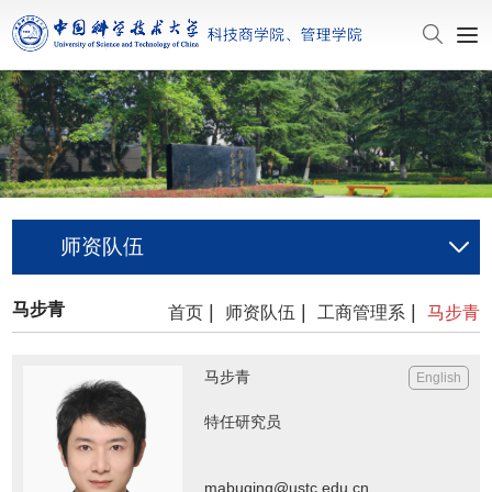
师资队伍
马步青
|
|
|
首页
师资队伍
工商管理系
马步青
马步青
English
特任研究员
mabuqing@ustc.edu.cn