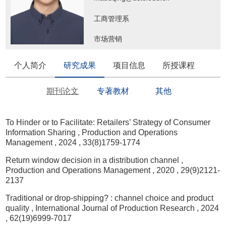
工商管理系
市场营销
个人简介
研究成果
项目信息
所授课程
期刊论文
专著教材
其他
To Hinder or to Facilitate: Retailers’ Strategy of Consumer
Information Sharing
, Production and Operations
Management
, 2024
, 33(8)1759-1774
Return window decision in a distribution channel
,
Production and Operations Management
, 2020
, 29(9)2121-
2137
Traditional or drop-shipping? : channel choice and product
quality
, International Journal of Production Research
, 2024
, 62(19)6999-7017