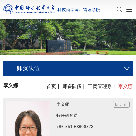
师资队伍
李义娜
|
|
|
首页
师资队伍
工商管理系
李义娜
李义娜
English
特任研究员
+86-551-63606573