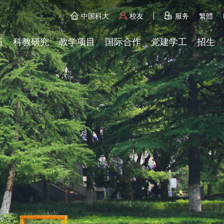
中国科大
校友
服务
繁體
伍
科教研究
教学项目
国际合作
党建学工
招生