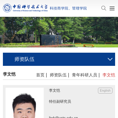
师资队伍
李文恺
|
|
|
首页
师资队伍
青年科研人员
李文恺
李文恺
English
特任副研究员
liwk@ustc.edu.cn