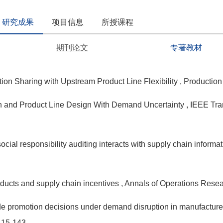
研究成果
项目信息
所授课程
期刊论文
专著教材
tion Sharing with Upstream Product Line Flexibility
, Productio
n and Product Line Design With Demand Uncertainty
, IEEE Tr
cial responsibility auditing interacts with supply chain inform
ducts and supply chain incentives
, Annals of Operations Rese
de promotion decisions under demand disruption in manufacturer
115-143