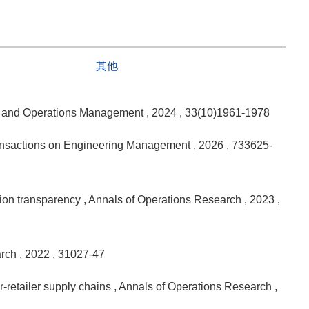
其他
n and Operations Management
, 2024
, 33(10)1961-1978
ansactions on Engineering Management
, 2026
, 733625-
ation transparency
, Annals of Operations Research
, 2023
,
arch
, 2022
, 31027-47
-retailer supply chains
, Annals of Operations Research
,