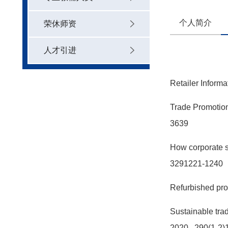
个人简介
荣休师资
人才引进
Retailer Informa
Trade Promotio
3639
How corporate so
3291221-1240
Refurbished pro
Sustainable tra
2020
, 290(1-2)