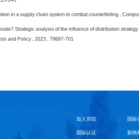
tion in a supply chain system to combat counterfeiting
, Comput
ale? Strategic analysis of the influence of distribution strate
sis and Policy
, 2023
, 79687-701
加入管院
国际
国际认证
新商