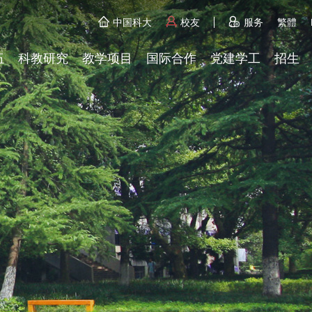
中国科大
校友
服务
繁體
伍
科教研究
教学项目
国际合作
党建学工
招生