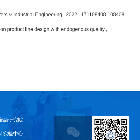
ers & Industrial Engineering
, 2022
, 171108408-108408
gy on product line design with endogenous quality
,
金融研究院
科实验中心