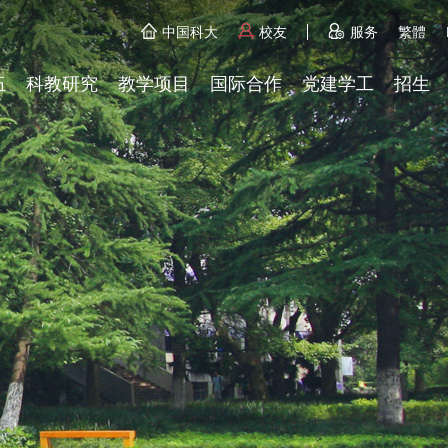
中国科大
校友
服务
繁體
伍
科教研究
教学项目
国际合作
党建学工
招生