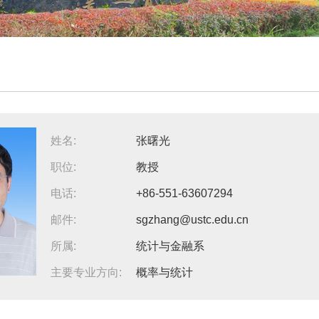
姓名:
张曙光
职位:
教授
电话:
+86-551-63607294
邮件:
sgzhang@ustc.edu.cn
所属:
统计与金融系
主要专业方向:
概率与统计