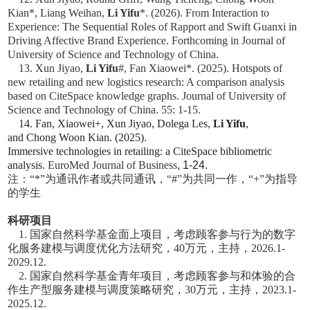
Kian*, Liang Weihan,
Li Yifu
*. (2026). From Interaction to
Experience: The Sequential Roles of Rapport and Swift Guanxi in
Driving Affective Brand Experience. Forthcoming in
Journal of
University of Science and Technology of China.
13. Xun Jiyao,
Li Yifu
#, Fan Xiaowei*. (2025). Hotspots of
new retailing and new logistics research: A comparison analysis
based on CiteSpace knowledge graphs.
Journal of University of
Science and Technology of China
. 55: 1-15.
14. Fan, Xiaowei+, Xun Jiyao, Dolega Les,
Li Yifu
,
and Chong Woon Kian. (2025).
Immersive technologies in retailing: a CiteSpace bibliometric
analysis
.
EuroMed Journal of Business
, 1-24.
注：“*”为通讯作者或共同通讯，“#”为共同一作，“+”为指导
的学生
科研项目
1. 国家自然科学基金面上项目，考虑顾客参与行为的数字
化服务建模与调度优化方法研究，40万元，主持，2026.1-
2029.12.
2. 国家自然科学基金青年项目，考虑顾客参与和体验的合
作生产型服务建模与调度策略研究，30万元，主持，2023.1-
2025.12.