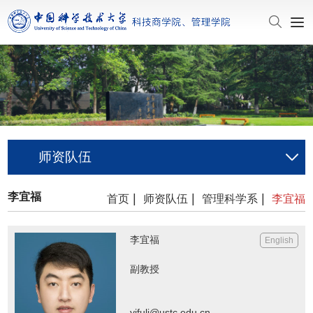
师资队伍
李宜福
|
|
|
首页
师资队伍
管理科学系
李宜福
李宜福
English
副教授
yifuli@ustc.edu.cn