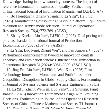
Knowledge sharing in crowdsourcing contests: The impact of
reference information on submission quality. Forthcoming
in
International Journal of Information Management
(ABDC-A*)
7. Bo Hongguang, Zheng Yuangang,
Li Yifu*
, He Shiqi.
(2025). Manufacturing outsourcing via cloud platform: Equilibrium
evolution and service mode selection.
J
ournal of Operational
Research Society
. 76(4):772-789. (ABS3)
8. Zhang Xuelan, Lin Jun*,
Li Yifu
#. (2025). Dual pricing with
purchase hassle.
International Journal of Production
Economics
280(2025):109479. (ABS3).
9.
Li Yifu
, Luo Peng, Zhang Wei*, and Fan Xiaowei+. (2024).
Performance enhancement in two-stage innovation contests:
Feedback and elimination schemes.
International Transaction in
Operational Research
31(2024): 3061–3089. (SSCI, SCI)
10. Jing Fei, Lin Jun*,
Li Yifu
#, Wen Xin. (2026) Firms’
Technology Innovation Momentum and Profit Loss under
Geopolitical Disruptions in Global Supply Chains. Forthcoming
in
Journal of Systems Science and Systems Engineering
. (SCI)
11.
Li Yifu
, Zhang Weiwen, Luo Peng*, Jie Shuijing, Fang
Jianxin. (2026) Innovation Tournament Design with Grouping
Decisions. Forthcoming in
Journal of the Operations Research
Society of China
. (Chinese Mathematical Society T1 Journal)
12. Xun Jiyao, Round Griff, Wang Yicheng, Chong Woon