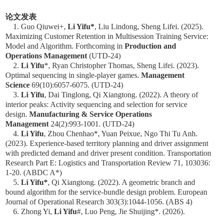
论文发表
1. Guo Qiuwei+,
Li Yifu*
, Liu Lindong, Sheng Lifei. (2025).
Maximizing Customer Retention in Multisession Training Service:
Model and Algorithm. Forthcoming in
Production and
Operations Management
(UTD-24)
2.
Li
Yifu
*, Ryan Christopher Thomas, Sheng Lifei. (2023).
Optimal sequencing in single-player games.
Management
Science
69(10):6057-6075. (UTD-24)
3.
Li
Yifu
, Dai Tinglong, Qi Xiangtong. (2022). A theory of
interior peaks: Activity sequencing and selection for service
design.
M
anufacturing & Service Operations
Management
24(2):993-1001. (UTD-24)
4.
Li Yifu
, Zhou Chenhao*, Yuan Peixue, Ngo Thi Tu Anh.
(2023). Experience-based territory planning and driver assignment
with predicted demand and driver present condition.
Transportation
Research Part E: Logistics and Transportation Review
71, 103036:
1-20. (ABDC A*)
5.
Li Yifu*
, Qi Xiangtong. (2022). A geometric branch and
bound algorithm for the service-bundle design problem.
European
Journal of Operational Research
303(3):1044-1056. (ABS 4)
6. Zhong Yi,
Li Yifu
#, Luo Peng, Jie Shuijing*. (2026).