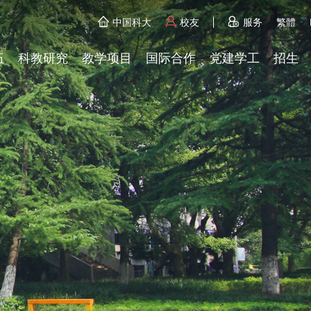
中国科大
校友
服务
繁體
伍
科教研究
教学项目
国际合作
党建学工
招生