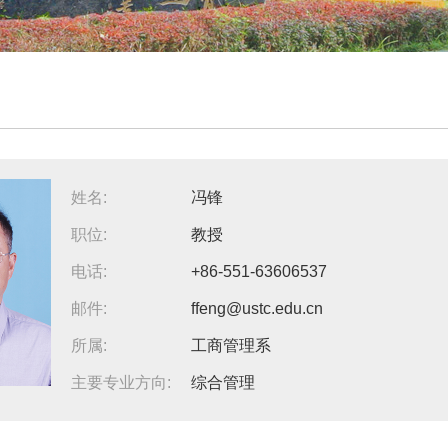
姓名:
冯锋
职位:
教授
电话:
+86-551-63606537
邮件:
ffeng@ustc.edu.cn
所属:
工商管理系
主要专业方向:
综合管理