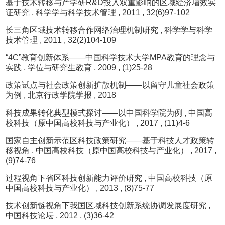
基于技术转移与产学研R&D投入双重影响的区域经济增效实
证研究
, 科学学与科学技术管理
, 2011
, 32(6)97-102
长三角区域技术转移合作网络治理机制研究
, 科学学与科学
技术管理
, 2011
, 32(2)104-109
“4C”教育创新体系——中国科学技术大学MPA教育的理念与
实践
, 学位与研究生教育
, 2009
, (1)25-28
政策试点与社会政策创新扩散机制——以留守儿童社会政策
为例
, 北京行政学院学报
, 2018
科技成果转化典型模式探讨——以中国科学院为例
, 中国高
校科技（原中国高校科技与产业化）
, 2017
, (11)4-6
国家自主创新示范区科技政策研究——基于科技人才政策转
移视角
, 中国高校科技（原中国高校科技与产业化）
, 2017
,
(9)74-76
过程视角下省区科技创新能力评价研究
, 中国高校科技（原
中国高校科技与产业化）
, 2013
, (8)75-77
技术创新链视角下我国区域科技创新系统协调发展度研究
,
中国科技论坛
, 2012
, (3)36-42